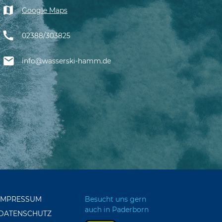
Google Maps
02388/303825
info@wasserski-hamm.de
IMPRESSUM
Besucht uns gern
auch in Paderborn
DATENSCHUTZ