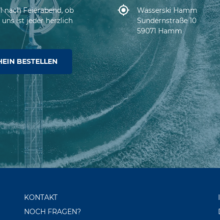
l nach Feierabend, ob
Wasserski Hamm
uns ist jeder herzlich
Sundernstraße 10
59071 Hamm
EIN BESTELLEN
KONTAKT
NOCH FRAGEN?