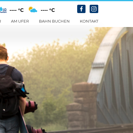
---- °C
---- °C
R
AM UFER
BAHN BUCHEN
KONTAKT