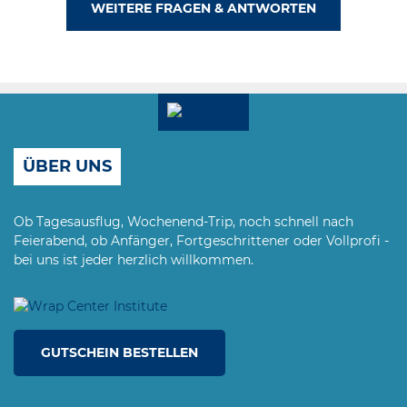
im Parkplatzbereich. In der näheren
WEITERE FRAGEN & ANTWORTEN
Sandstrand.
Umgebung gibt es auch Hotels &
Ferienwohnungen.
ÜBER UNS
Ob Tagesausflug, Wochenend-Trip, noch schnell nach
Feierabend, ob Anfänger, Fortgeschrittener oder Vollprofi -
bei uns ist jeder herzlich willkommen.
GUTSCHEIN BESTELLEN