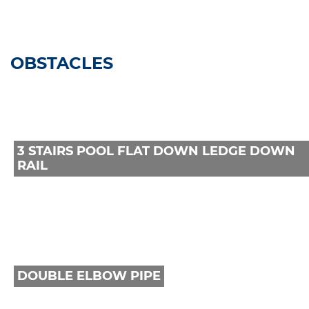
OBSTACLES
3 STAIRS POOL FLAT DOWN LEDGE DOWN
3 STAIRS POOL FLAT DOWN LEDGE DOWN
RAIL
RAIL
DOUBLE ELBOW PIPE
DOUBLE ELBOW PIPE