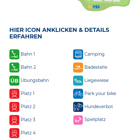
HIER ICON ANKLICKEN & DETAILS
ERFAHREN
Bahn 1
Camping
Bahn 2
Badestelle
Übungsbahn
Liegewiese
Platz 1
Park your bike
Platz 2
Hundeverbot
Spielplatz
Platz 3
Platz 4